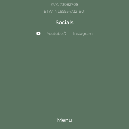
KVK: 73082708
BTW: NL859347321B01
Socials
Youtube
Instagram
Menu