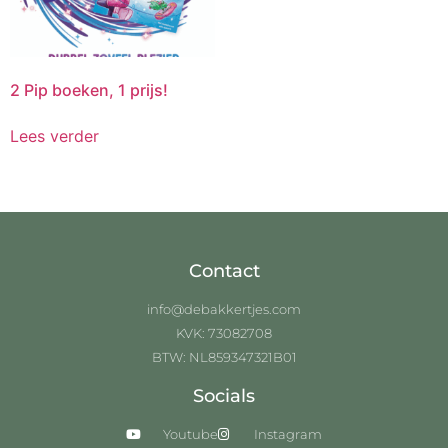
2 Pip boeken, 1 prijs!
Lees verder
Contact
info@debakkertjes.com
KVK: 73082708
BTW: NL859347321B01
Socials
Youtube
Instagram